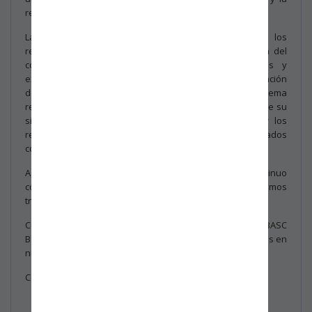
resiliencia frente al cambio climático.
Las modificaciones específicas se encuentran en los
requisitos 4.1 y 4.2, que se refieren a la comprensión del
contexto de la organización y a las necesidades y
expectativas de las partes interesadas. La organización
deberá determinar si el cambio climático es un tema
relevante para su propósito y cumplir con los objetivos de su
sistema de gestión, así mismo identificar y gestionar los
requisitos de las partes interesadas relevantes relacionados
con el cambio climático.
Agradecemos su dedicación a la sostenibilidad y su continuo
compromiso con las mejores prácticas. Juntos, continuaremos
trabajando hacia un futuro más sostenible y resiliente.
Cualquier información adicional, será informada por BASC
Bogotá – Colombia, a través de las direcciones registradas en
nuestra base de datos de los asociados.
Cordialmente,