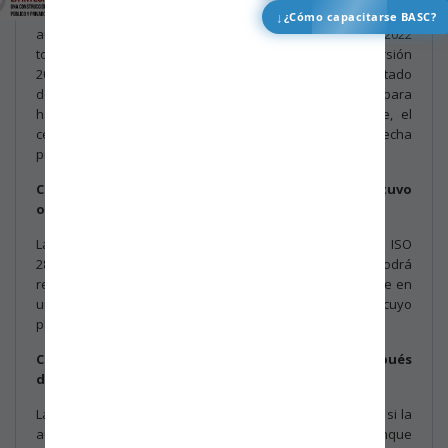
máximo es 15 de noviembre de 2024 y si el resultado de la
↓
¿Cómo capacitarse BASC?
auditoría es satisfactorio, el certificado en versión 2022
tomará como vigencia la fecha de renovación con la versión
2007 de ISO 28000 y se extenderá por 3 años. Si el resultado
de la auditoría de seguimiento o la auditoría especial para
hacer la transición a ISO 28000:2022 no es favorable, el
certificado caducará el 15 de marzo de 2025 o en la fecha
previa según el plazo de cierre de las no conformidades.
Caso 2: La certificación actual ISO 28000:2007 se obtuvo
o se renovó después del 15 de noviembre de 2021.
La renovación se debe hacer con la versión 2022 de ISO
28000. Para hacer la transición a la versión 2022, se podrá
realizar en la auditoría de renovación o anticipadamente en
una auditoría de seguimiento o una auditoría especial, cuyo
plazo máximo es 15 de noviembre de 2024.
Caso 3: La organización solicita certificación después
del 15 de agosto de 2023 en ISO 28000.
La certificación se puede otorgar en ISO 28000:2007 solo si la
auditoría finaliza antes del 15 de junio de 2024, aunque