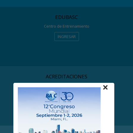
EDUBASC
Centro de Entrenamiento
INGRESAR
ACREDITACIONES
×
BASC
INGRESAR