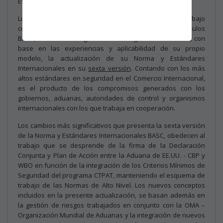
Estándares Internacionales BASC Versión 6 – 2022”.
Luego de dos años de preparaciones, consultas y trabajo
colaborativo entre el Comité Técnico de WBO y los Capítulos
BASC, World BASC Organization ha logrado materializar, con
base en las experiencias y aplicabilidad de su propio
modelo, la actualización de su Norma y Estándares
Internacionales en su
sexta versión
. Contando con los más
altos estándares en seguridad en el Comercio Internacional,
es el producto de los compromisos generados con los
gobiernos, aduanas, autoridades de control y organismos
internacionales con los que trabaja en cooperación.
Los cambios más significativos que presenta la sexta versión
de la Norma y Estándares Internacionales BASC, obedecen al
trabajo que se desprende de la firma de la Declaración
Conjunta y Plan de Acción entre la Aduana de EE.UU. - CBP y
WBO en función de la integración de los Criterios Mínimos de
Seguridad del programa CTPAT, manteniendo el esquema de
trabajo de las Normas de Alto Nivel. Los nuevos conceptos
incluidos en la presente actualización, se basan además en
la gestión de riesgos trabajados en conjunto con la OMA –
Organización Mundial de Aduanas y la integración de nuevos