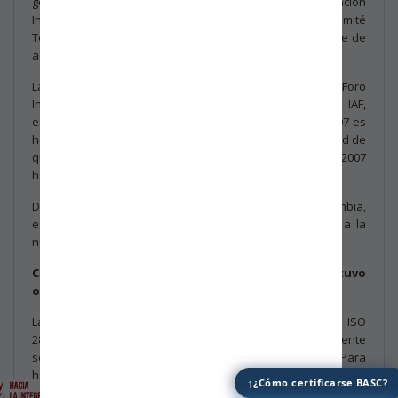
gestión de seguridad - Requisitos.” por la Organización
Internacional de Normalización – ISO, como labor del Comité
Técnico ISO/TC 292 “Security and resilience”, responsable de
actualizar la versión antecesora del 2007.
La Organización Internacional de Normalización - ISO y el Foro
Internacional de Organismos de Acreditación – IAF,
establecieron que la vigencia de la norma ISO 28000:2007 es
hasta el
15 de marzo de 2025
, lo cual implica la necesidad de
que las Organizaciones certificadas con la versión 2007
hagan su transición antes del
15 de marzo de 2025.
De acuerdo con lo anterior, BASC Bogotá - Colombia,
establece el siguiente cronograma para la transición a la
nueva versión de la norma ISO 28000:2022:
Caso 1: La certificación actual ISO 28000:2007 se obtuvo
o se renovó antes del 14 de noviembre de 2021
.
La renovación se puede hacer con la versión 2007 de ISO
28000, sin embargo la duración de la certificación solamente
será hasta el 15 de marzo de 2025 y no por los 3 años. Para
hacer la transición a la versión 2022, se podrá realizar en una
↑
¿Cómo certificarse BASC?
auditoría de seguimiento o una auditoría especial, cuyo plazo