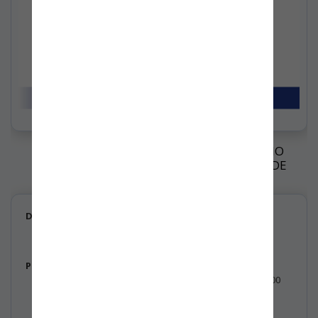
INCORPORACIÓN DEL ASPECTO DE “CAMBIO
CLIMÁTICO” EN LAS NORMAS DE SISTEMA DE
GESTIÓN
De:
Dirección Ejecutiva de BASC Bogotá - Colombia.
Para:
Asociados de los servicios de certificación.
Organizaciones certificadas en la norma ISO 28000
Personal Interno.
Público en general.