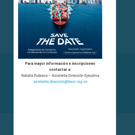
MATERIAL DE CURSOS GRATUITOS
Centro de Entrenamiento
INGRESAR
BOTÓN DE PAGOS AvalPayCenter
Para mayor información e inscripciones
contactar a:
Natalia Rubiano – Asistente Dirección Ejecutiva
asistente.direccion@basc.org.co
PAGAR
CALENDARIO CAPACITACIONES
BASC Bogotá - Colombia