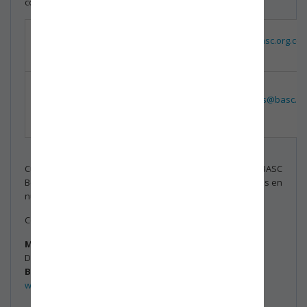
correos habituales.
Coordinadora
Luz Dary
Coordinacion.sig@basc.org.co
SIG
Arévalo
Coordinadora
Alba
de
Coordinacion.operaciones@basc.or
Vanegas
Operaciones
Cualquier información adicional, será informada por BASC
Bogotá – Colombia. A través de las direcciones registradas en
nuestra base de datos de los asociados.
Cordialmente,
Miguel Velásquez Olea.
Director Ejecutivo
BASC Bogotá - Colombia
www.bascbogota.com