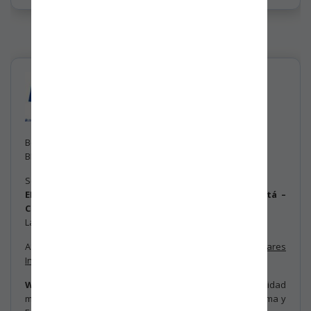
Actualización de la Norma y Estándares
Internacionales BASC Versión 6 - 2022
Bogotá D. C., Junio 30 de 2022.
BBC – 2206 - 3019
Señores:
EMPRESAS CERTIFICADAS Y EN PROCESO BASC Bogotá –
Colombia.
La ciudad.
ASUNTO:
Actualización de la Norma y Estándares
Internacionales BASC.
WBO - World BASC Organization
informó a la comunidad
mundial BASC sobre la reciente “Actualización de la Norma y