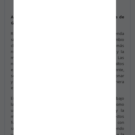
Asunto:
Enmienda a las normas ISO de Sistemas de
Gestión: Cambio Climático
Recientemente, se ha implementado una enmienda
significativa a las normas ISO en el ámbito del cambio
climático, con el objetivo de fortalecer y enfocar aún más
nuestros esfuerzos colectivos hacia la sostenibilidad y la
mitigación de los efectos adversos del cambio climático. Las
normas ISO, reconocidas mundialmente por establecer altos
estándares en gestión de calidad, medio ambiente,
seguridad, entre otros, se han comprometido en evolucionar
y apoyar la acción climática para enfrentar de manera
efectiva esta crisis global.
Este cambio significa que las organizaciones certificadas bajo
las normas ISO deberán considerar el cambio climático como
un elemento crítico en su gestión. La adaptación y la
mitigación del cambio climático se convierten en aspectos
fundamentales, no solo para las organizaciones con
sistemas de gestión ambiental, sino para todas, promoviendo
una mayor conciencia y acción hacia la sostenibilidad y la