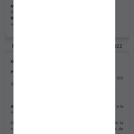
Miguel Velásquez Olea.
Director Ejecutivo
BASC Bogotá - Colombia
www.bascbogota.com
PLAN DE TRANSICIÓN NORMA ISO 28000:2022
De:
Dirección Ejecutiva de BASC Bogotá - Colombia.
Para:
Asociados de los servicios de certificación.
Organizaciones certificadas en la norma ISO
28000:2007.
Personal Interno.
Público en general.
Asunto:
Plan de transición de la norma ISO 28000:2007 a la
norma ISO 28000:2022.
El día 15 de marzo de 2022 se realizó la publicación de la
norma ISO 28000:2022 “Seguridad y Resiliencia. Sistemas de